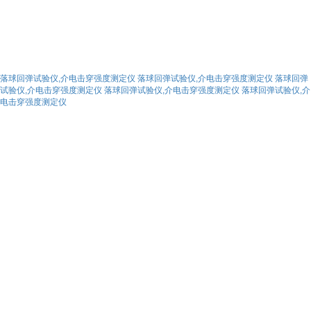
落球回弹试验仪,介电击穿强度测定仪
落球回弹试验仪,介电击穿强度测定仪
落球回弹
试验仪,介电击穿强度测定仪
落球回弹试验仪,介电击穿强度测定仪
落球回弹试验仪,介
电击穿强度测定仪