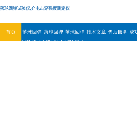
落球回弹试验仪,介电击穿强度测定仪
首页
落球回弹
落球回弹
落球回弹
技术文章
售后服务
成
试验仪,介
试验仪,介
试验仪,介
电击穿强
电击穿强
电击穿强
度测定仪
度测定仪
度测定仪