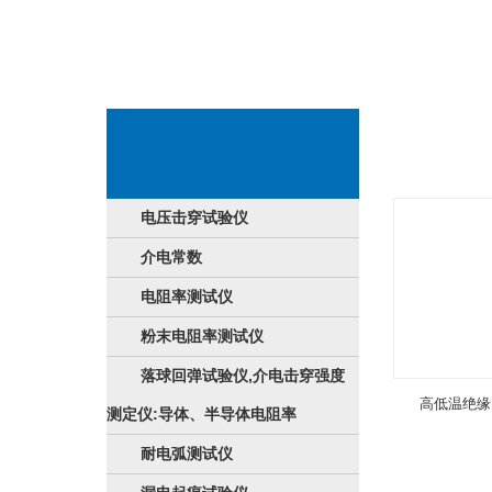
成品展现出
电压击穿试验仪
介电常数
电阻率测试仪
粉末电阻率测试仪
落球回弹试验仪,介电击穿强度
高低温绝缘
测定仪:导体、半导体电阻率
耐电弧测试仪