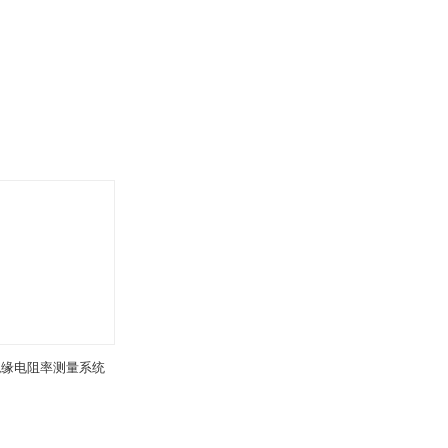
绝缘电阻率测量系统