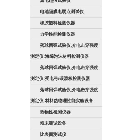
漏电起痕试验仪
电池隔膜电弱点测试仪
橡胶塑料检测仪器
力学性能检测仪器
落球回弹试验仪,介电击穿强度
测定仪:海绵泡沫材料检测仪器
落球回弹试验仪,介电击穿强度
测定仪:受电弓/碳滑板检测仪器
落球回弹试验仪,介电击穿强度
测定仪:材料热物理性能实验设备
热物性检测仪器
粉末测试设备
比表面测试仪