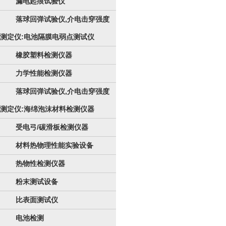
漏电起痕试验仪
落球回弹试验仪,介电击穿强度
测定仪:电池隔膜电弱点测试仪
橡胶塑料检测仪器
力学性能检测仪器
落球回弹试验仪,介电击穿强度
测定仪:海绵泡沫材料检测仪器
受电弓/碳滑板检测仪器
材料热物理性能实验设备
热物性检测仪器
粉末测试设备
比表面测试仪
电池检测