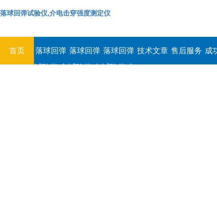
落球回弹试验仪,介电击穿强度测定仪
首页
落球回弹
落球回弹
落球回弹
技术文章
售后服务
成
试验仪,介
试验仪,介
试验仪,介
电击穿强
电击穿强
电击穿强
度测定仪
度测定仪
度测定仪