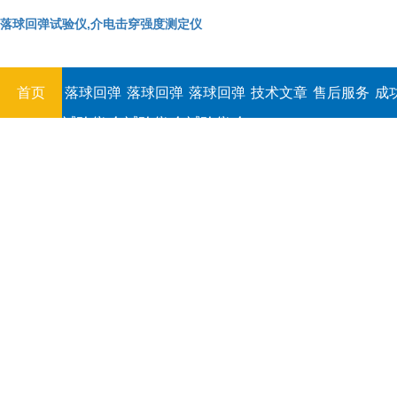
落球回弹试验仪,介电击穿强度测定仪
首页
落球回弹
落球回弹
落球回弹
技术文章
售后服务
成
试验仪,介
试验仪,介
试验仪,介
电击穿强
电击穿强
电击穿强
度测定仪
度测定仪
度测定仪