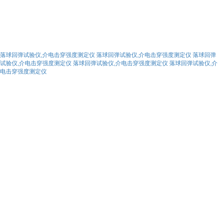
落球回弹试验仪,介电击穿强度测定仪
落球回弹试验仪,介电击穿强度测定仪
落球回弹
试验仪,介电击穿强度测定仪
落球回弹试验仪,介电击穿强度测定仪
落球回弹试验仪,介
电击穿强度测定仪