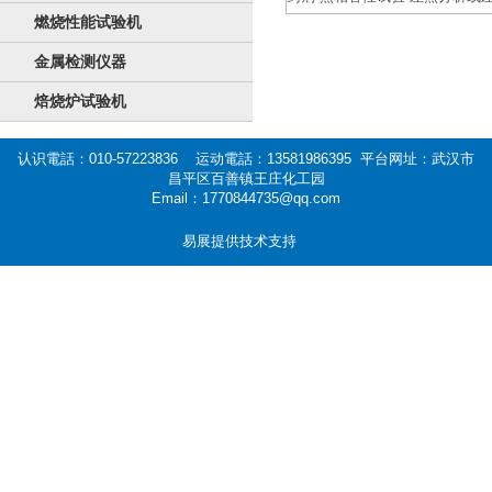
燃烧性能试验机
金属检测仪器
焙烧炉试验机
认识電話：010-57223836 运动電話：13581986395 平台网址：武汉市
昌平区百善镇王庄化工园
Email：1770844735@qq.com
易展提供技术支持