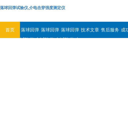
落球回弹试验仪,介电击穿强度测定仪
首页
落球回弹
落球回弹
落球回弹
技术文章
售后服务
成
试验仪,介
试验仪,介
试验仪,介
电击穿强
电击穿强
电击穿强
度测定仪
度测定仪
度测定仪