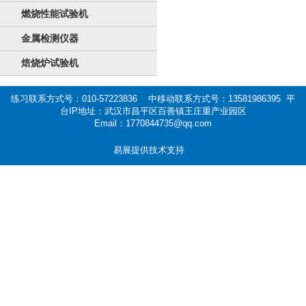
燃烧性能试验机
金属检测仪器
焙烧炉试验机
练习联系方式号：010-57223836 中移动联系方式号：13581986395 平
台IP地址：武汉市昌平区百善镇王庄重产业园区
Email：1770844735@qq.com
易展提供技术支持