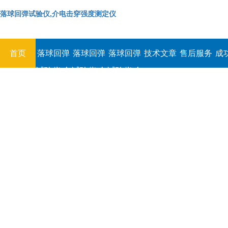
落球回弹试验仪,介电击穿强度测定仪
首页
落球回弹
落球回弹
落球回弹
技术文章
售后服务
成
试验仪,介
试验仪,介
试验仪,介
电击穿强
电击穿强
电击穿强
度测定仪
度测定仪
度测定仪