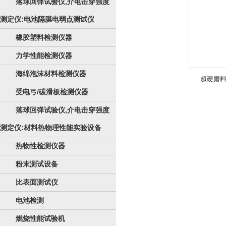
落球回弹试验仪,介电击穿强度
测定仪:电池隔膜电弱点测试仪
橡胶塑料检测仪器
力学性能检测仪器
海绵泡沫材料检测仪器
超硬磨
受电弓/碳滑板检测仪器
落球回弹试验仪,介电击穿强度
测定仪:材料热物理性能实验设备
热物性检测仪器
粉末测试设备
比表面测试仪
电池检测
燃烧性能试验机