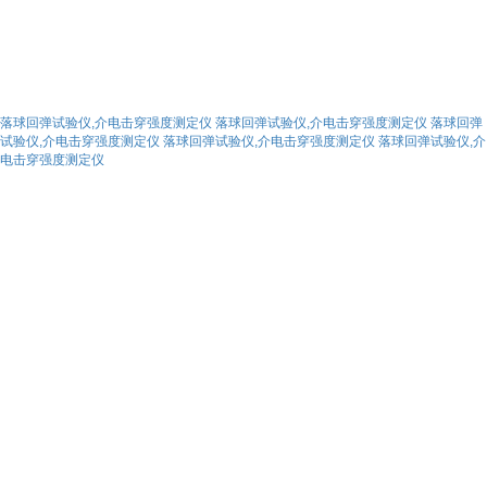
落球回弹试验仪,介电击穿强度测定仪
落球回弹试验仪,介电击穿强度测定仪
落球回弹
试验仪,介电击穿强度测定仪
落球回弹试验仪,介电击穿强度测定仪
落球回弹试验仪,介
电击穿强度测定仪