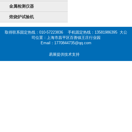
金属检测仪器
焙烧炉试验机
取得联系固定热线：010-57223836 手机固定热线：13581986395 大公
司位置：上海市昌平区百善镇王庄行业园
Email：1770844735@qq.com
易展提供技术支持